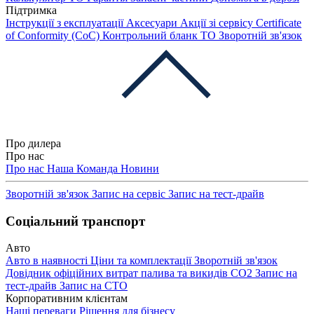
Підтримка
Інструкції з експлуатації
Аксесуари
Акції зі сервісу
Certificate
of Conformity (CoC)
Контрольний бланк ТО
Зворотній зв'язок
Про дилера
Про нас
Про нас
Наша Команда
Новини
Зворотній зв'язок
Запис на сервіс
Запис на тест-драйв
Соціальний транспорт
Авто
Авто в наявності
Ціни та комплектації
Зворотній зв'язок
Довідник офіційних витрат палива та викидів СО2
Запис на
тест-драйв
Запис на СТО
Корпоративним клієнтам
Наші переваги
Рішення для бізнесу