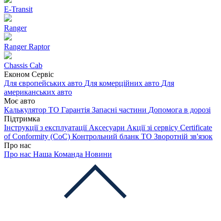
E-Transit
Ranger
Ranger Raptor
Chassis Cab
Економ Сервіс
Для європейських авто
Для комерційних авто
Для
американських авто
Моє авто
Калькулятор ТО
Гарантія
Запасні частини
Допомога в дорозі
Підтримка
Інструкції з експлуатації
Аксесуари
Акції зі сервісу
Certificate
of Conformity (CoC)
Контрольний бланк ТО
Зворотній зв'язок
Про нас
Про нас
Наша Команда
Новини