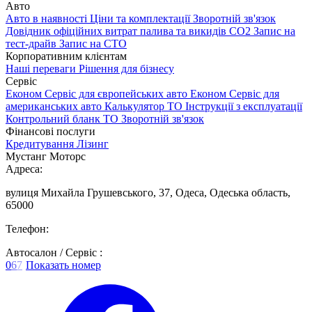
Авто
Авто в наявності
Ціни та комплектації
Зворотній зв'язок
Довідник офіційних витрат палива та викидів СО2
Запис на
тест-драйв
Запис на СТО
Корпоративним клієнтам
Наші переваги
Рішення для бізнесу
Сервіс
Економ Сервіс для європейських авто
Економ Сервіс для
американських авто
Калькулятор ТО
Інструкції з експлуатації
Контрольний бланк ТО
Зворотній зв'язок
Фінансові послуги
Кредитування
Лізинг
Мустанг Моторс
Адреса:
вулиця Михайла Грушевського, 37, Одеса, Одеська область,
65000
Телефон:
Автосалон / Сервіс :
0
6
7
Показать номер