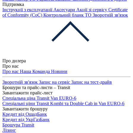
Підтримка
Інструкції з експлуатації
Аксесуари
Акції зі сервісу
Certificate
of Conformity (CoC)
Контрольний бланк ТО
Зворотній зв'язок
Про дилера
Про нас
Про нас
Наша Команда
Новини
Зворотній зв'язок
Запис на сервіс
Запис на тест-драйв
Брошури та прайс-листи – Transit
Завантажити прайс-лист
Спеціальна ціна Transit Van EURO-6
Спеціальні ціни Transit Kombi та Double Cab in Van EURO-6
Завантажити брошуру
Кредит від ОщадБанк
Кредит від УкрГазБанк
Брошура Transit
Лізинг