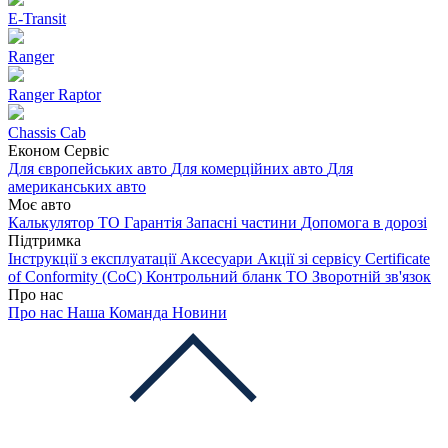
E-Transit
Ranger
Ranger Raptor
Chassis Cab
Економ Сервіс
Для європейських авто
Для комерційних авто
Для
американських авто
Моє авто
Калькулятор ТО
Гарантія
Запасні частини
Допомога в дорозі
Підтримка
Інструкції з експлуатації
Аксесуари
Акції зі сервісу
Certificate
of Conformity (CoC)
Контрольний бланк ТО
Зворотній зв'язок
Про нас
Про нас
Наша Команда
Новини